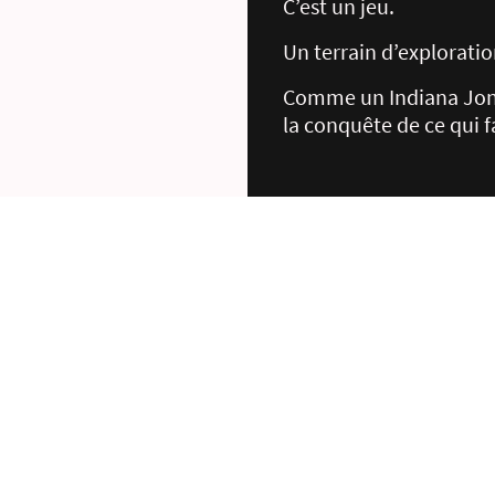
C’est un jeu.
Un terrain d’exploratio
Comme un Indiana Jones
la conquête de ce qui fa
Le mariage est là.
Entre la tête, le cœur et
Entre le rêve et la resp
Entre l’intention et la 
Je suis ce que je choisi
Et je le vis, pleinement