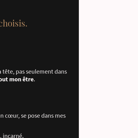
choisis.
 tête, pas seulement dans
out mon être
.
on cœur, se pose dans mes
t, incarné.