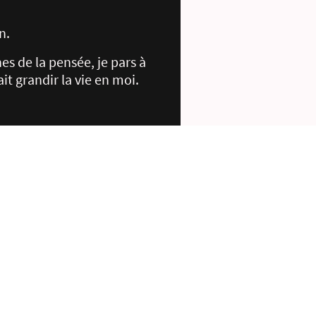
n.
 de la pensée, je pars à
it grandir la vie en moi.
 les tripes.
iration.
sensation.
s.
, ici, maintenant.